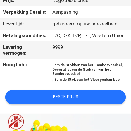
Prijs:
Negotiable price
CONTACTEER
ONS
Verpakking Details:
Aanpassing
Levertijd:
gebaseerd op uw hoeveelheid
NIEUWS
Betalingscondities:
L/C, D/A, D/P, T/T, Western Union
Levering
9999
SITEMAP
vermogen:
Hoog licht:
,
8cm de Stokken van het Bamboevoedsel
PRIVACY
Decoratieoem de Stokken van het
Bamboevoedsel
POLICY
,
8cm de Stok van het Vleespenbamboe
BESTE PRIJS