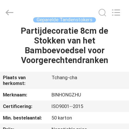
Hong
Import
and
Export
Co.
Geparelde Tandenstokers
LTD.
All
Rights
Partijdecoratie 8cm de
HUIS
Reserved.
Stokken van het
PRODUCTEN
Bamboevoedsel voor
Voorgerechtendranken
ONGEVEER
ONS
Plaats van
Tchang-cha
herkomst:
FABRIEKSREIS
Merknaam:
BINHONGZHU
Certificering:
ISO9001--2015
KWALITEITSCONTROLE
Min. bestelaantal:
50 karton