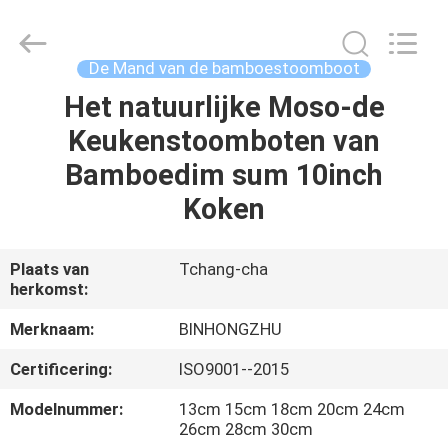
Hong
Import
and
Export
Co.
De Mand van de bamboestoomboot
LTD.
All
Rights
Het natuurlijke Moso-de
HUIS
Reserved.
Keukenstoomboten van
PRODUCTEN
Bamboedim sum 10inch
Koken
ONGEVEER
ONS
Plaats van
Tchang-cha
herkomst:
FABRIEKSREIS
Merknaam:
BINHONGZHU
Certificering:
ISO9001--2015
KWALITEITSCONTROLE
Modelnummer:
13cm 15cm 18cm 20cm 24cm
26cm 28cm 30cm