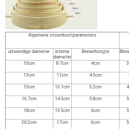
Algemene stoombootparameters
uitwendige diameter
interne
Binnenhoogte
Binn
diameter
10cm
8.7cm
4cm
13cm
11cm
4.5cm
15cm
13.1cm
5.2cm
16.7cm
14.5cm
5.8cm
18cm
15.5cm
6cm
20.2cm
17cm
6cm