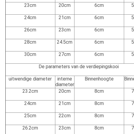
23cm
20cm
6cm
24cm
21cm
6cm
26cm
23cm
6cm
28cm
24.5cm
6cm
30cm
27cm
6cm
De parameters van de verdiepingskooi
uitwendige diameter
interne
Binnenhoogte
Binn
diameter
23.2cm
20cm
8cm
24cm
21cm
8cm
25cm
22cm
8cm
26.2cm
23cm
8cm