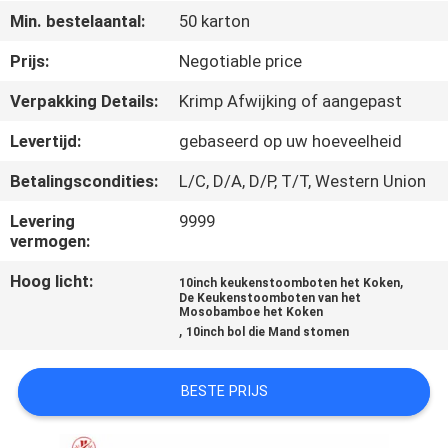
CONTACTEER
Min. bestelaantal:
50 karton
ONS
Prijs:
Negotiable price
Verpakking Details:
Krimp Afwijking of aangepast
NIEUWS
Levertijd:
gebaseerd op uw hoeveelheid
SITEMAP
Betalingscondities:
L/C, D/A, D/P, T/T, Western Union
Levering
9999
PRIVACY
vermogen:
POLICY
Hoog licht:
,
10inch keukenstoomboten het Koken
De Keukenstoomboten van het
Mosobamboe het Koken
,
10inch bol die Mand stomen
BESTE PRIJS