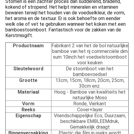
Stomen is een zachter proces dan sudderend, bradend,
kokend of stropend. Het helpt mineralen en vitaminen
bewaren terwijl het houden van de voedselkleur, de vorm,
het aroma en de textuur. Er is ook behoefte om eender
welk olie of vet te gebruiken wanneer het koken met een
bamboestoomboot. Fantastisch voor de zakken van de
Kerstmisgift.
Productnaam
Fabrikant 2 van het de bol natuurlijke
bamboe van het rij commerciële dim
sum 10inch het voedselstoomboot
voor keuken
Sleutelwoord
De stoomboot van het
bamboevoedsel
Grootte
13cm, 15cm, 18cm, 20cm, 25cm,
30cm enz.
Materiaal
Hoog - Bamboe van kwaliteits het
natuurlijke Moso
Vorm
Ronde, Vierkant
Reeks
Cover+layer
Eigenschap
Vriendschappelijke Eco, Duurzaam,
beschikbare EMBLEEMdruk,
Gemakkelijk draagt
Binnenverpakking
Plastic die film in reeks wordt