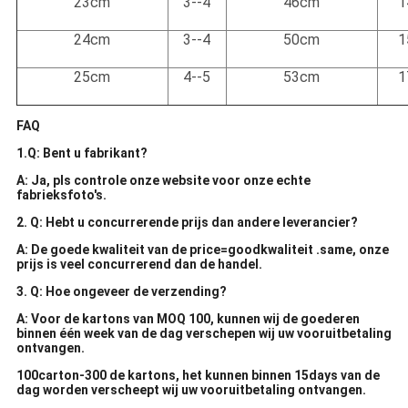
23cm
3--4
46cm
1
24cm
3--4
50cm
1
25cm
4--5
53cm
1
FAQ
1.Q: Bent u fabrikant?
A: Ja, pls controle onze website voor onze echte
fabrieksfoto's.
2. Q: Hebt u concurrerende prijs dan andere leverancier?
A: De goede kwaliteit van de price=goodkwaliteit .same, onze
prijs is veel concurrerend dan de handel.
3. Q: Hoe ongeveer de verzending?
A: Voor de kartons van MOQ 100, kunnen wij de goederen
binnen één week van de dag verschepen wij uw vooruitbetaling
ontvangen.
100carton-300 de kartons, het kunnen binnen 15days van de
dag worden verscheept wij uw vooruitbetaling ontvangen.