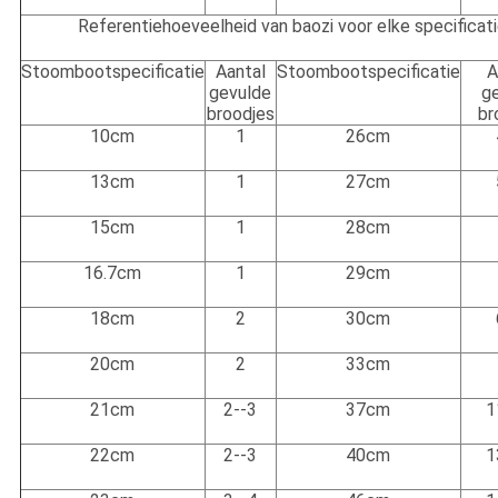
Referentiehoeveelheid van baozi voor elke specificat
Stoombootspecificatie
Aantal
Stoombootspecificatie
A
gevulde
g
broodjes
br
10cm
1
26cm
13cm
1
27cm
15cm
1
28cm
16.7cm
1
29cm
18cm
2
30cm
20cm
2
33cm
21cm
2--3
37cm
1
22cm
2--3
40cm
1