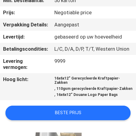
Min. bestelaantal:
50 karton
CONTACTEER
ONS
Prijs:
Negotiable price
Verpakking Details:
Aangepast
NIEUWS
Levertijd:
gebaseerd op uw hoeveelheid
Betalingscondities:
L/C, D/A, D/P, T/T, Western Union
SITEMAP
Levering
9999
vermogen:
PRIVACY
Hoog licht:
16x6x12“ Gerecycleerde Kraftpapier-
POLICY
Zakken
,
110gsm gerecycleerde Kraftpapier-Zakken
,
16x6x12“ Douane Logo Paper Bags
BESTE PRIJS