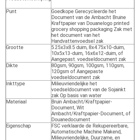
Punt
Goedkope Gerecycleerde het
Document van de Ambacht Bruine
Kraftpapier van Douanelogo printed
grocery shopping packaging Zak met
het document van het
Handvattenvoedsel zak
Grootte
5.25x3x8.5 duim, 8x4.75x10-duim,
10x5x13-duim, 16x6x12-duim, of
Aangepast. voedseldocument zak
Dikte
80gsm, 90gsm, 100gsm, 110gsm,
120gsm of Aangepaste
voedseldocument zak
Inkttype
Milieuvriendelijke het
voedseldocument van de Sojainkt
zak Op basis van water
Materiaal
Bruin Ambacht/Kraftpapier-
Document, Wit
Ambacht/Kraftpapier-Document, of
Douanedocument
Eigenschap
FSC verklaarde de Rekupereerbare,
Automatische Machine Makend,
Milieuvriendelijke, Duurzame, en