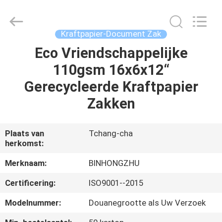
Hong
Import
and
Export
Co.
Kraftpapier-Document Zak
LTD.
All
Rights
Eco Vriendschappelijke
HUIS
Reserved.
110gsm 16x6x12“
PRODUCTEN
Gerecycleerde Kraftpapier
Zakken
ONGEVEER
ONS
Plaats van
Tchang-cha
herkomst:
FABRIEKSREIS
Merknaam:
BINHONGZHU
Certificering:
ISO9001--2015
KWALITEITSCONTROLE
Modelnummer:
Douanegrootte als Uw Verzoek