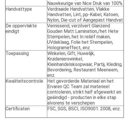
Nauwkeurige van Nice Druk van 100%.
Handvattype
Verdraaide Handvatten, Vlakke
Handvatten, Lint, pp-Kabel, Katoen,
Nylon, Die-cut of Aangepast Handvat
De oppervlakte
Vernissend, verzilvert Glanzend
eindigt
Gouden Matt Lamination,/het Hete
Stempelen, het In reliëf maken,
UVdeklaag, Folie het Stempelen,
Hologrameffect, enz.
Toepassing
Winkelen, Gift, Huwelijk,
Kruidenierswinkel,
Kleinhandelskoopwaar, Partij, Kleding,
Bevordering, Restaurant Meeneem,
enz.
Kwaliteitscontrole
Het gevorderde Materiaal en het
Ervaren QC Team zal materieel
controleren, strikt half afgewerkt en
geëindigd - producten in elke stap
alvorens te verschepen
Certificaten
FSC, SGS, BSCI, ISO9001: 2008, enz.