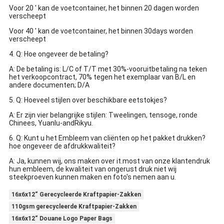
Voor 20 ' kan de voetcontainer, het binnen 20 dagen worden
verscheept
Voor 40 ' kan de voetcontainer, het binnen 30days worden
verscheept
4. Q: Hoe ongeveer de betaling?
A: De betaling is: L/C of T/T met 30%-vooruitbetaling na teken
het verkoopcontract, 70% tegen het exemplaar van B/L en
andere documenten; D/A
5. Q: Hoeveel stijlen over beschikbare eetstokjes?
A: Er zijn vier belangrijke stijlen: Tweelingen, tensoge, ronde
Chinees, Yuanlu-andRikyu.
6. Q: Kunt u het Embleem van cliënten op het pakket drukken?
hoe ongeveer de afdrukkwaliteit?
A: Ja, kunnen wij, ons maken over it.most van onze klantendruk
hun embleem, de kwaliteit van ongerust druk niet wij
steekproeven kunnen maken en foto's nemen aan u.
16x6x12“ Gerecycleerde Kraftpapier-Zakken
110gsm gerecycleerde Kraftpapier-Zakken
16x6x12“ Douane Logo Paper Bags