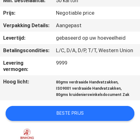
Min. bestelaantal:
50 karton
CONTACTEER
ONS
Prijs:
Negotiable price
Verpakking Details:
Aangepast
NIEUWS
Levertijd:
gebaseerd op uw hoeveelheid
Betalingscondities:
L/C, D/A, D/P, T/T, Western Union
SITEMAP
Levering
9999
vermogen:
PRIVACY
Hoog licht:
,
POLICY
80gms verdraaide Handvatzakken
,
ISO9001 verdraaide Handvatzakken
80gms kruidenierswinkelsdocument Zak
BESTE PRIJS