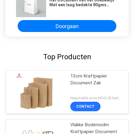
Het Document van het oliebewijs
Met een laag bedekte 80gms
Verdraaide Handvatzakken
Doorgaan
Top Producten
13cm Kraftpapier
Document Zak
Negotiable price MOQ:50 karton
CONTACT
Vlakke Bodemodm
Kraftpapier Document