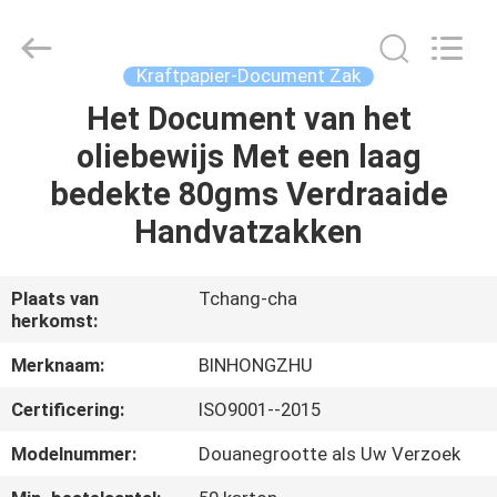
Hong
Import
and
Export
Co.
Kraftpapier-Document Zak
LTD.
All
Rights
Het Document van het
HUIS
Reserved.
oliebewijs Met een laag
PRODUCTEN
bedekte 80gms Verdraaide
Handvatzakken
ONGEVEER
ONS
Plaats van
Tchang-cha
herkomst:
FABRIEKSREIS
Merknaam:
BINHONGZHU
Certificering:
ISO9001--2015
KWALITEITSCONTROLE
Modelnummer:
Douanegrootte als Uw Verzoek