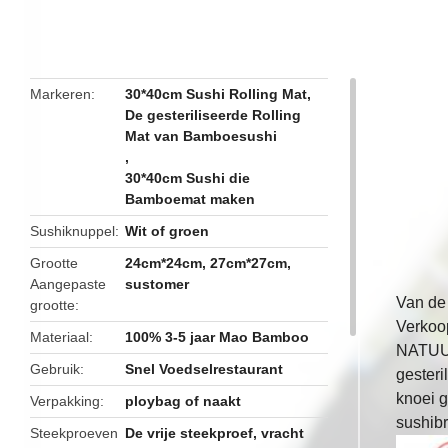
butto
Markeren
30*40cm Sushi Rolling Mat
,
De gesteriliseerde Rolling
Mat van Bamboesushi
,
30*40cm Sushi die
Bamboemat maken
Sushiknuppel
Wit of groen
Grootte
24cm*24cm, 27cm*27cm,
Aangepaste
sustomer
Van de 
grootte
Verkoo
Materiaal
100% 3-5 jaar Mao Bamboo
NATUUR
Gebruik
Snel Voedselrestaurant
gester
knoei 
Verpakking
ploybag of naakt
sushib
Steekproeven
De vrije steekproef, vracht