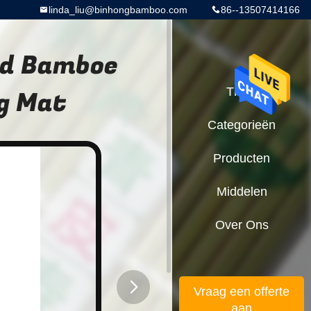
linda_liu@binhongbamboo.com
86--13507414166
rd Bamboe
g Mat
Thuis
Categorieën
Producten
Middelen
Over Ons
Vraag een offerte
aan