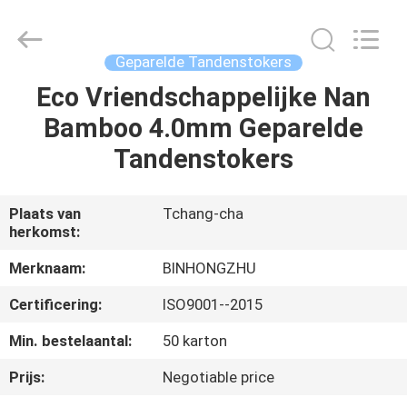
Hong
Import
and
Export
Co.
Geparelde Tandenstokers
LTD.
All
Rights
Eco Vriendschappelijke Nan
HUIS
Reserved.
Bamboo 4.0mm Geparelde
PRODUCTEN
Tandenstokers
ONGEVEER
Plaats van
Tchang-cha
herkomst:
ONS
Merknaam:
BINHONGZHU
FABRIEKSREIS
Certificering:
ISO9001--2015
Min. bestelaantal:
50 karton
KWALITEITSCONTROLE
Prijs:
Negotiable price