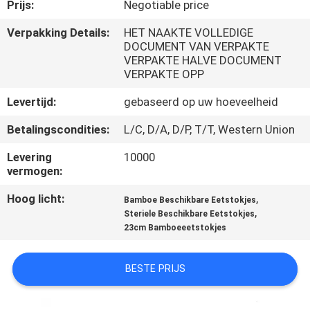
CONTACTEER
Prijs:
Negotiable price
ONS
Verpakking Details:
HET NAAKTE VOLLEDIGE
DOCUMENT VAN VERPAKTE
VERPAKTE HALVE DOCUMENT
NIEUWS
VERPAKTE OPP
Levertijd:
gebaseerd op uw hoeveelheid
SITEMAP
Betalingscondities:
L/C, D/A, D/P, T/T, Western Union
Levering
10000
PRIVACY
vermogen:
POLICY
Hoog licht:
,
Bamboe Beschikbare Eetstokjes
,
Steriele Beschikbare Eetstokjes
23cm Bamboeeetstokjes
BESTE PRIJS