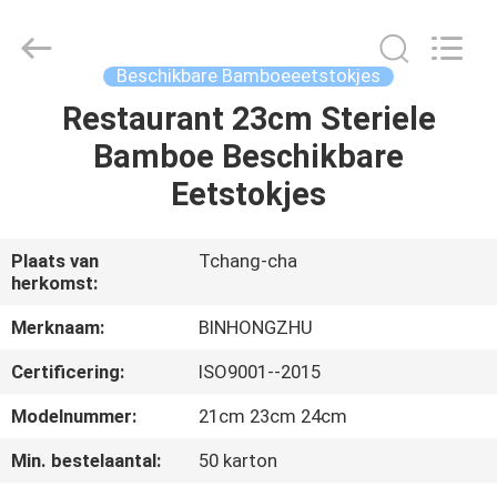
Hong
Import
and
Export
Co.
Beschikbare Bamboeeetstokjes
LTD.
All
Rights
Restaurant 23cm Steriele
HUIS
Reserved.
Bamboe Beschikbare
PRODUCTEN
Eetstokjes
ONGEVEER
Plaats van
Tchang-cha
herkomst:
ONS
Merknaam:
BINHONGZHU
FABRIEKSREIS
Certificering:
ISO9001--2015
Modelnummer:
21cm 23cm 24cm
KWALITEITSCONTROLE
Min. bestelaantal:
50 karton