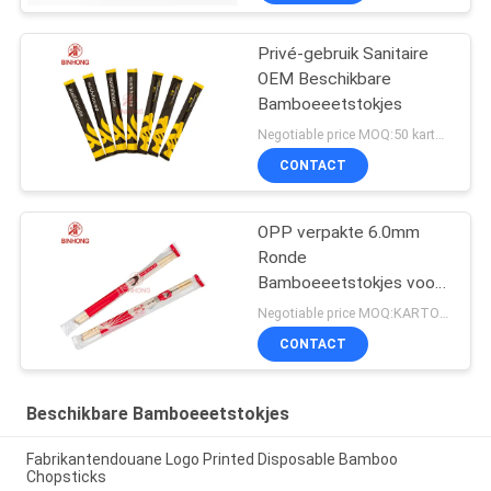
Privé-gebruik Sanitaire
OEM Beschikbare
Bamboeeetstokjes
Negotiable price MOQ:50 karton
CONTACT
OPP verpakte 6.0mm
Ronde
Bamboeeetstokjes voor
Kerken
Negotiable price MOQ:KARTON 100
CONTACT
Beschikbare Bamboeeetstokjes
Fabrikantendouane Logo Printed Disposable Bamboo
Chopsticks