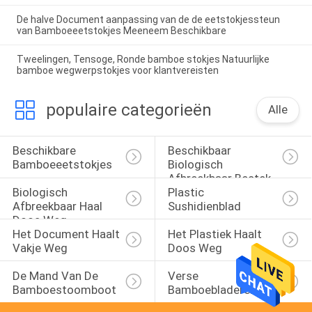
De halve Document aanpassing van de de eetstokjessteun
van Bamboeeetstokjes Meeneem Beschikbare
Tweelingen, Tensoge, Ronde bamboe stokjes Natuurlijke
bamboe wegwerpstokjes voor klantvereisten
populaire categorieën
Alle
Beschikbare 
Beschikbaar 
Bamboeeetstokjes
Biologisch 
Afbreekbaar Bestek
Biologisch 
Plastic 
Afbreekbaar Haal 
Sushidienblad
Doos Weg
Het Document Haalt 
Het Plastiek Haalt 
Vakje Weg
Doos Weg
De Mand Van De 
Verse 
Bamboestoomboot
Bamboebladeren