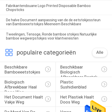
Fabrikantendouane Logo Printed Disposable Bamboo
Chopsticks
De halve Document aanpassing van de de eetstokjessteun
van Bamboeeetstokjes Meeneem Beschikbare
Tweelingen, Tensoge, Ronde bamboe stokjes Natuurlijke
bamboe wegwerpstokjes voor klantvereisten
populaire categorieën
Alle
Beschikbare 
Beschikbaar 
Bamboeeetstokjes
Biologisch 
Afbreekbaar Bestek
Biologisch 
Plastic 
Afbreekbaar Haal 
Sushidienblad
Doos Weg
Het Document Haalt 
Het Plastiek Haalt 
Vakje Weg
Doos Weg
De Mand Van De 
Verse 