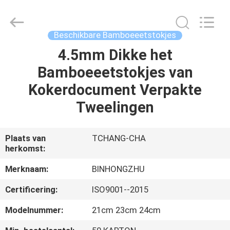
Hong
Import
and
Export
Co.
Beschikbare Bamboeeetstokjes
LTD.
All
Rights
4.5mm Dikke het
HUIS
Reserved.
Bamboeeetstokjes van
PRODUCTEN
Kokerdocument Verpakte
Tweelingen
ONGEVEER
ONS
Plaats van
TCHANG-CHA
herkomst:
FABRIEKSREIS
Merknaam:
BINHONGZHU
Certificering:
ISO9001--2015
KWALITEITSCONTROLE
Modelnummer:
21cm 23cm 24cm