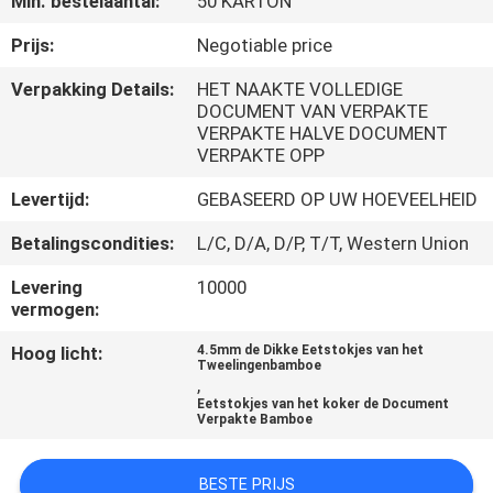
Min. bestelaantal:
50 KARTON
CONTACTEER
ONS
Prijs:
Negotiable price
Verpakking Details:
HET NAAKTE VOLLEDIGE
DOCUMENT VAN VERPAKTE
NIEUWS
VERPAKTE HALVE DOCUMENT
VERPAKTE OPP
SITEMAP
Levertijd:
GEBASEERD OP UW HOEVEELHEID
Betalingscondities:
L/C, D/A, D/P, T/T, Western Union
PRIVACY
Levering
10000
POLICY
vermogen:
Hoog licht:
4.5mm de Dikke Eetstokjes van het
Tweelingenbamboe
,
Eetstokjes van het koker de Document
Verpakte Bamboe
BESTE PRIJS