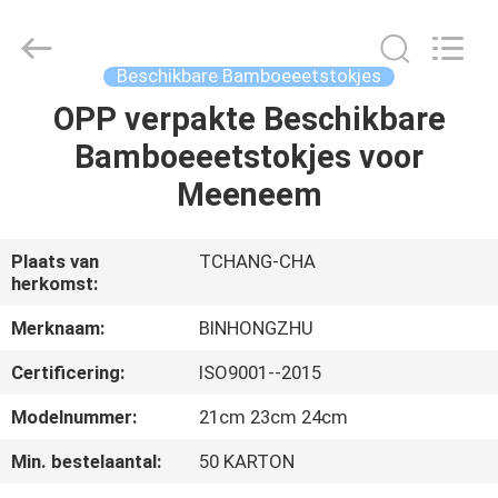
Hong
Import
and
Export
Co.
Beschikbare Bamboeeetstokjes
LTD.
All
Rights
OPP verpakte Beschikbare
HUIS
Reserved.
Bamboeeetstokjes voor
PRODUCTEN
Meeneem
ONGEVEER
Plaats van
TCHANG-CHA
herkomst:
ONS
Merknaam:
BINHONGZHU
FABRIEKSREIS
Certificering:
ISO9001--2015
Modelnummer:
21cm 23cm 24cm
KWALITEITSCONTROLE
Min. bestelaantal:
50 KARTON