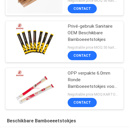
Negotiable price MOQ:50 karton
CONTACT
Privé-gebruik Sanitaire
OEM Beschikbare
Bamboeeetstokjes
Negotiable price MOQ:50 karton
CONTACT
OPP verpakte 6.0mm
Ronde
Bamboeeetstokjes voor
Kerken
Negotiable price MOQ:KARTON 100
CONTACT
Beschikbare Bamboeeetstokjes