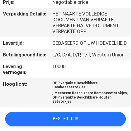
CONTACTEER
Prijs:
Negotiable price
ONS
Verpakking Details:
HET NAAKTE VOLLEDIGE
DOCUMENT VAN VERPAKTE
VERPAKTE HALVE DOCUMENT
NIEUWS
VERPAKTE OPP
Levertijd:
GEBASEERD OP UW HOEVEELHEID
SITEMAP
Betalingscondities:
L/C, D/A, D/P, T/T, Western Union
Levering
10000
PRIVACY
vermogen:
POLICY
Hoog licht:
OPP verpakte Beschikbare
Bamboeeetstokjes
,
,
Meeneem Beschikbare Bamboeeetstokjes
OPP verpakte Beschikbare Houten
Eetstokjes
BESTE PRIJS