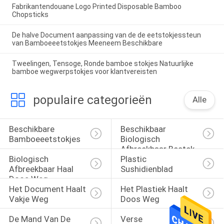
Fabrikantendouane Logo Printed Disposable Bamboo
Chopsticks
De halve Document aanpassing van de de eetstokjessteun
van Bamboeeetstokjes Meeneem Beschikbare
Tweelingen, Tensoge, Ronde bamboe stokjes Natuurlijke
bamboe wegwerpstokjes voor klantvereisten
populaire categorieën
Alle
Beschikbare 
Beschikbaar 
Bamboeeetstokjes
Biologisch 
Afbreekbaar Bestek
Biologisch 
Plastic 
Afbreekbaar Haal 
Sushidienblad
Doos Weg
Het Document Haalt 
Het Plastiek Haalt 
Vakje Weg
Doos Weg
De Mand Van De 
Verse 