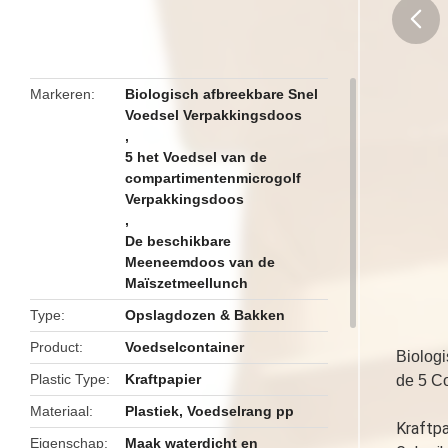
butto
Markeren
Biologisch afbreekbare Snel
Voedsel Verpakkingsdoos
,
5 het Voedsel van de
compartimentenmicrogolf
Verpakkingsdoos
,
De beschikbare
Meeneemdoos van de
Maïszetmeellunch
Type
Opslagdozen & Bakken
Product
Voedselcontainer
Biolog
Plastic Type
Kraftpapier
de 5 C
Materiaal
Plastiek, Voedselrang pp
Kraftpa
Eigenschap
Maak waterdicht en