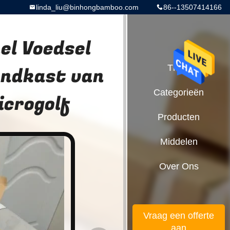
linda_liu@binhongbamboo.com
86--13507414166
el Voedsel
andkast van
Thuis
Categorieën
crogolf
Producten
Middelen
Over Ons
Vraag een offerte
aan