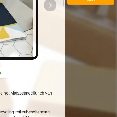
button
u
de het Maïszetmeellunch van
cycling, milieubescherming. 