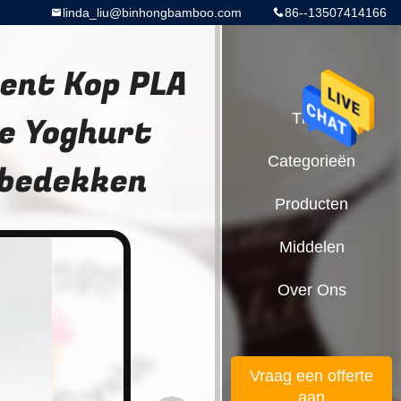
linda_liu@binhongbamboo.com
86--13507414166
ent Kop PLA
re Yoghurt
Thuis
Categorieën
 bedekken
Producten
Middelen
Over Ons
Vraag een offerte
aan