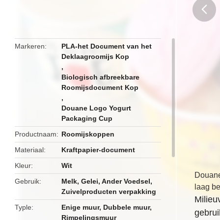
butto
Markeren
PLA-het Document van het
Deklaagroomijs Kop
,
Biologisch afbreekbare
Roomijsdocument Kop
,
Douane Logo Yogurt
Packaging Cup
Productnaam
Roomijskoppen
Materiaal
Kraftpapier-document
Kleur
Wit
Douane
Gebruik
Melk, Gelei, Ander Voedsel,
laag b
Zuivelproducten verpakking
Milieu
Typle
Enige muur, Dubbele muur,
gebrui
Rimpelingsmuur