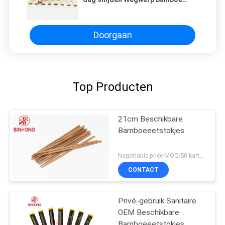
hapstok,HALF papier wrap/volle
papier wrap/opp wrap
Doorgaan
Top Producten
21cm Beschikbare
Bamboeeetstokjes
Negotiable price MOQ:50 karton
CONTACT
Privé-gebruik Sanitaire
OEM Beschikbare
Bamboeeetstokjes