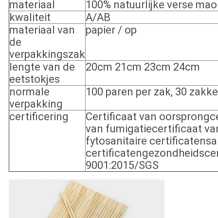
materiaal
100% natuurlijke verse ma
kwaliteit
A/AB
materiaal van
papier / op
de
verpakkingszak
lengte van de
20cm 21cm 23cm 24cm
eetstokjes
normale
100 paren per zak, 30 zakk
verpakking
certificering
Certificaat van oorsprongce
van fumigatiecertificaat va
fytosanitaire certificatensa
certificatengezondheidscer
9001:2015/SGS