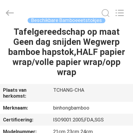
Hong
Import
and
Export
Co.
Beschikbare Bamboeeetstokjes
LTD.
All
Rights
Tafelgereedschap op maat
HUIS
Reserved.
Geen dag snijden Wegwerp
PRODUCTEN
bamboe hapstok,HALF papier
wrap/volle papier wrap/opp
ONGEVEER
wrap
ONS
Plaats van
TCHANG-CHA
herkomst:
FABRIEKSREIS
Merknaam:
binhongbamboo
KWALITEITSCONTROLE
Certificering:
ISO9001:2005,FDA,SGS
Modelnummer:
21cm 23cm 24cm