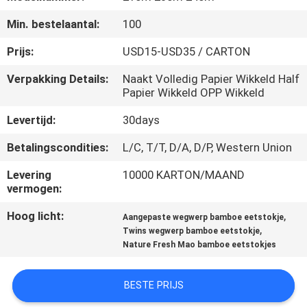
CONTACTEER
Min. bestelaantal:
100
ONS
Prijs:
USD15-USD35 / CARTON
NIEUWS
Verpakking Details:
Naakt Volledig Papier Wikkeld Half
Papier Wikkeld OPP Wikkeld
SITEMAP
Levertijd:
30days
Betalingscondities:
L/C, T/T, D/A, D/P, Western Union
PRIVACY
Levering
10000 KARTON/MAAND
POLICY
vermogen:
Hoog licht:
,
Aangepaste wegwerp bamboe eetstokje
,
Twins wegwerp bamboe eetstokje
Nature Fresh Mao bamboe eetstokjes
BESTE PRIJS