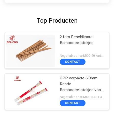
Top Producten
21cm Beschikbare
Bamboeeetstokjes
Negotiable price MOQ:50 karton
CONTACT
OPP verpakte 6.0mm
Ronde
Bamboeeetstokjes voor
Kerken
Negotiable price MOQ:KARTON 100
CONTACT