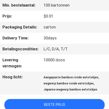
Min. bestelaantal:
100 kartonnen
CONTACTEER
Prijs:
$0.01
ONS
Packaging Details:
carton
Delivery Time:
30days
NIEUWS
Betalingscondities:
L/C, D/A, T/T
Levering
10000 doos
SITEMAP
vermogen:
Hoog licht:
,
Aangepaste bamboe ronde eetstokjes
PRIVACY
,
wegwerp bamboe ronde eetstokjes
POLICY
Japanse wegwerp bamboe eetstokjes
BESTE PRIJS