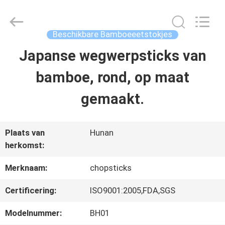
Hong
Import
and
Export
Beschikbare Bamboeeetstokjes
Co.
LTD.
Japanse wegwerpsticks van
HUIS
All
Rights
Reserved.
bamboe, rond, op maat
PRODUCTEN
gemaakt.
ONGEVEER
Plaats van
Hunan
herkomst:
ONS
Merknaam:
chopsticks
FABRIEKSREIS
Certificering:
ISO9001:2005,FDA,SGS
Modelnummer:
BH01
KWALITEITSCONTROLE