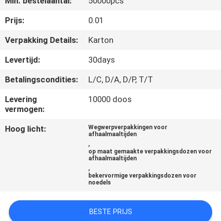
Min. bestelaantal:
50000pcs
CONTACTEER
ONS
Prijs:
0.01
Verpakking Details:
Karton
NIEUWS
Levertijd:
30days
Betalingscondities:
L/C, D/A, D/P, T/T
SITEMAP
Levering
10000 doos
vermogen:
PRIVACY
Hoog licht:
Wegwerpverpakkingen voor
POLICY
afhaalmaaltijden
,
op maat gemaakte verpakkingsdozen voor
afhaalmaaltijden
,
bekervormige verpakkingsdozen voor
noedels
BESTE PRIJS