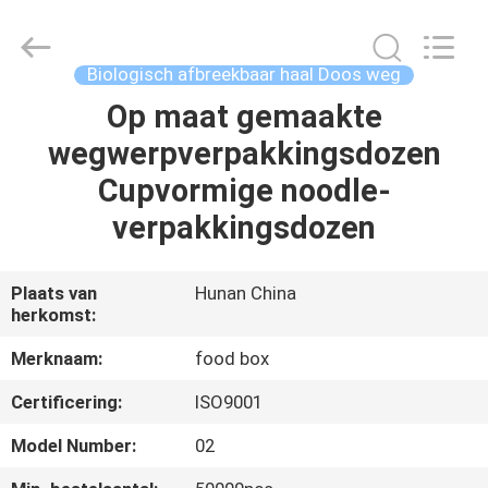
Hong
Import
and
Export
Co.
Biologisch afbreekbaar haal Doos weg
LTD.
All
Rights
Op maat gemaakte
HUIS
Reserved.
wegwerpverpakkingsdozen
PRODUCTEN
Cupvormige noodle-
verpakkingsdozen
ONGEVEER
ONS
Plaats van
Hunan China
herkomst:
FABRIEKSREIS
Merknaam:
food box
Certificering:
ISO9001
KWALITEITSCONTROLE
Model Number:
02