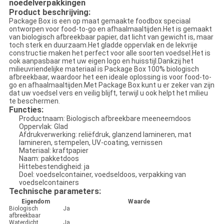
noedelverpakkingen
Product beschrijving:
Package Box is een op maat gemaakte foodbox speciaal
ontworpen voor food-to-go en afhaalmaaltijden.Het is gemaakt
van biologisch afbreekbaar papier, dat licht van gewicht is, maar
toch sterk en duurzaam.Het gladde oppervlak en de lekvrije
constructie maken het perfect voor alle soorten voedsel.Het is
ook aanpasbaar met uw eigen logo en huisstijl.Dankzij het
milieuvriendelijke materiaal is Package Box 100% biologisch
afbreekbaar, waardoor het een ideale oplossing is voor food-to-
go en afhaalmaaltijden.Met Package Box kunt u er zeker van zijn
dat uw voedsel vers en veilig blijft, terwijl u ook helpt het milieu
te beschermen.
Functies:
Productnaam: Biologisch afbreekbare meeneemdoos
Oppervlak: Glad
Afdrukverwerking: reliëfdruk, glanzend lamineren, mat
lamineren, stempelen, UV-coating, vernissen
Materiaal: kraftpapier
Naam: pakketdoos
Hittebestendigheid: ja
Doel: voedselcontainer, voedseldoos, verpakking van
voedselcontainers
Technische parameters:
Eigendom
Waarde
Biologisch
Ja
afbreekbaar
Waterdicht
Ja