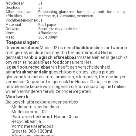
recyclebaar
Ja
Geurloos
Ja
Afhandeling van
Embossing, glanzende laminering, matte laminering,
afdrukken
stempelen, UV-coating, vernissen
Vochtbestendigheid
Ja
Materiaal
Kraft papier
Ontwerp
Specifieke eis van de klant
Vorm
Afhaaldoos
Maat
360-1000ml
Toepassingen:
De
voedsel doos
(Model 02) is een
afhaaldoos
die is ontworpen
met gemak en duurzaamheid in het achterhoofd.Het is
gemaakt van
biologisch afbreekbaar
materialen en is geschikt
om vast te houden
Fast food
containers.Het
is
geurloos
,
recyclebaar
en heeft een verscheidenheid
aan
afdrukbehandeling
beschikbare opties, zoals pregen,
glanzend lamineren, mat lamineren, stempelen, UV-coating en
vernissen.Dit product is gemaakt in Hunan, China, en is een
uitstekende keuze voor diegenen die hun impact op het milieu
willen verminderen terwijl ze onderweg eten.
Maatwerk:
Biologisch afbreekbare meeneembox
Merknaam: voedseldoos
Modelnummer: 02
Plaats van herkomst: Hunan China
Recyclebaar: ja
Vorm: meeneemdoos
Grootte: 360-1000ml