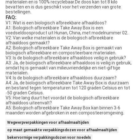
materialen en is 100% recyclebaar.De doos kan tot 8 kilo
bevatten en is dus geschikt voor het verzenden van grote
bestellingen.
FAQ:
V1: Wat is een biologisch afbreekbare afhaaldoos?
A1: Biologisch afbreekbare Take Away Box is een
voedseldoosproduct uit Hunan, China, met modelnummer 02.
V2: Van welke materialen is de biologisch afbreekbare
afhaaldoos gemaakt?
A2: Biologisch afbreekbare Take Away Box is gemaakt van
biologisch afbreekbare en composteerbare materialen.
V3: Is de biologisch afbreekbare afhaaldoos veilig in gebruik?
A3: Ja, de biologisch afbreekbare afhaaldoos is veilig in gebruik,
omdat hij is gemaakt van milieuvriendelijke en niet-giftige
materialen.
V4: Is de biologisch afbreekbare afhaaldoos duurzaam?
A4: Ja, de biologisch afbreekbare Take Away Box is duurzaam
en bestand tegen temperaturen tot 120 graden Celsius en tot
-50 graden Celsius.
V5: Hoe lang duurt het voordat de biologisch afbreekbare
afhaaldoos uiteenvalt?
A5: Biologisch afbreekbare Take Away Box kan binnen 3-6
maanden worden afgebroken in een composteeromgeving.
Wegwerpverpakkingen voor afhaalmaaltijden
op maat gemaakte verpakkingsdozen voor afhaalmaaltijden
bekervormige verpakkingsdozen voor noedels